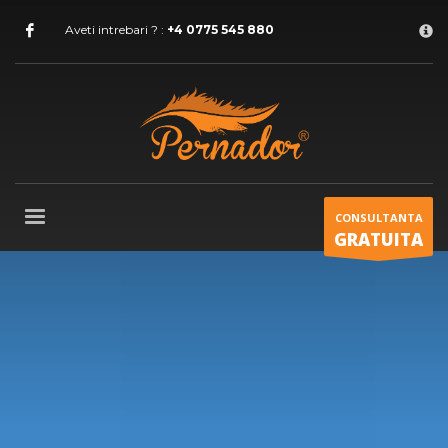
COMENZI
×
Aveti intrebari ? :
+4 0775 545 880
1
Comanzi prin telefon sau email
2
Noi pregatim marfa in cel mai scurt timp.
3
Expediem coletul,
plata se face la livrare.
Pentru comenzi se poate suna la 0775545880 sau e-mail :
comenzipernador@gmail.com . Echipa Pernador va multumeste!
CONSULTANTA
GRATUITA
PROGRAM DE LUCRU
Luni-Vineri 8:00am - 17:00pm
Sambata - 08:00am - 14:00pm
Duminica - inchis!