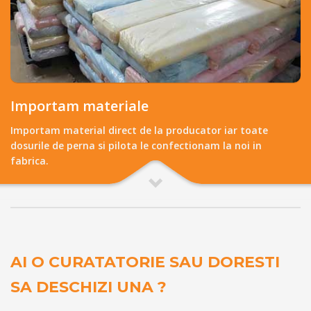
Importam materiale
Importam material direct de la producator iar toate
dosurile de perna si pilota le confectionam la noi in
fabrica.
AI O CURATATORIE SAU DORESTI
SA DESCHIZI UNA ?