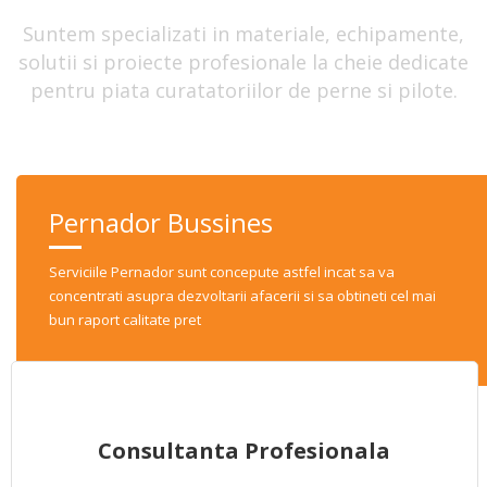
Suntem specializati in materiale, echipamente,
solutii si proiecte profesionale la cheie dedicate
pentru piata curatatoriilor de perne si pilote.
Pernador Bussines
Serviciile Pernador sunt concepute astfel incat sa va
concentrati asupra dezvoltarii afacerii si sa obtineti cel mai
bun raport calitate pret
Consultanta Profesionala